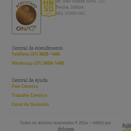
Av. João Soares Silva, 135
Penha, Itabira
MG, 35900-062
Central de Atendimento
Telefone: (31) 3839-1400
Whatsapp: (31) 3839-1400
Central de Ajuda
Fale Conosco
Trabalhe Conosco
Canal de Denúncia
Todos os direitos reservados © 2024 – HNSD por
Polí
Polí
dvlopes