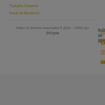
Trabalhe Conosco
Canal de Denúncia
Todos os direitos reservados © 2024 – HNSD por
Polí
Polí
dvlopes
de
do
pri
HN