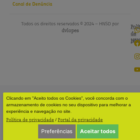
Canal de Denúncia
Todos os direitos reservados © 2024 – HNSD por
Polí
Polí
dvlopes
de
do
pri
HN
Clicando em "Aceito todos os Cookies", você concorda com o
armazenamento de cookies no seu dispositivo para melhorar a
experiência e navegação no site.
Política de privacidade
Portal da privacidade
/
Preferências
Aceitar todos