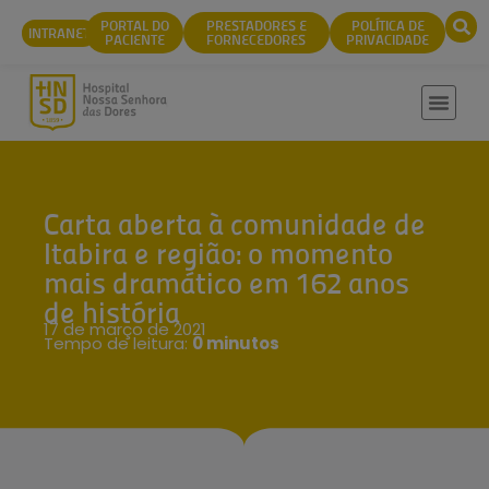
conteúdo
PORTAL DO
PRESTADORES E
POLÍTICA DE
INTRANET
PACIENTE
FORNECEDORES
PRIVACIDADE
Carta aberta à comunidade de
Itabira e região: o momento
mais dramático em 162 anos
de história
17 de março de 2021
Tempo de leitura:
0 minutos