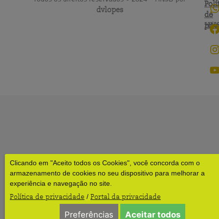
Polí
Polí
dvlopes
de
do
pri
HN
Clicando em "Aceito todos os Cookies", você concorda com o
armazenamento de cookies no seu dispositivo para melhorar a
experiência e navegação no site.
Política de privacidade
Portal da privacidade
/
Preferências
Aceitar todos