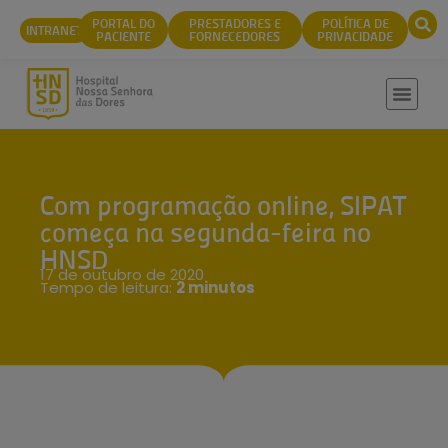
conteúdo
PORTAL DO
PRESTADORES E
POLÍTICA DE
INTRANET
PACIENTE
FORNECEDORES
PRIVACIDADE
Com programação online, SIPAT
começa na segunda-feira no
HNSD
17 de outubro de 2020
Tempo de leitura:
2 minutos