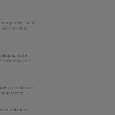
 proteger das baixas
 para eliminar
 adequados de
espiratórias. Se
entam de restos de
é fundamental
especializado é