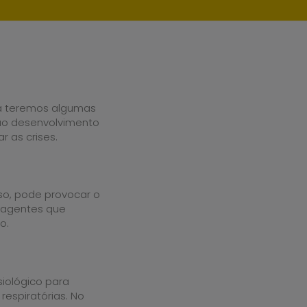
na teremos algumas
s ao desenvolvimento
r as crises.
so, pode provocar o
 agentes que
o.
siológico para
respiratórias. No