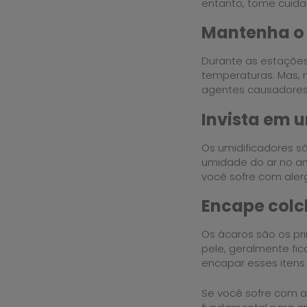
entanto, tome cuid
Mantenha o
Durante as estações
temperaturas. Mas, 
agentes causadores d
Invista em u
Os umidificadores 
umidade do ar no amb
você sofre com alerg
Encape colc
Os ácaros são os pr
pele, geralmente fic
encapar esses itens
Se você sofre com a