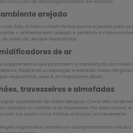
ado com o uso de descongestionantes em excesso.
 ambiente arejado
 mais frias, é muito comum fechar portas e janelas para se
manter o ambiente bem arejado e ventilado é imprescindível
e crises de alergias respiratórias.
midificadores de ar
são equipamentos que promovem a manutenção dos níveis
iente, facilitando a respiração e evitando crises alérgicas r
ias respiratórias, esse é um importante aliado.
hões, travesseiros e almofadas
incipais causadores de crises alérgicas. Como eles se alim
am alojados no colchão e no travesseiro. Por esse motivo, 
 e lavá-los, assim como fronhas e lençóis, semanalmente.
lergias respiratórias, manter um acompanhamento médico 