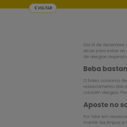
VOLTAR
Dia 14 de dezembro 
dicas para evitar as
de alergias respirató
Beba basta
O baixo consumo de 
ressecamento das m
causam alergias. Po
Aposte no so
Por falar em resseca
mantê-las limpas e h