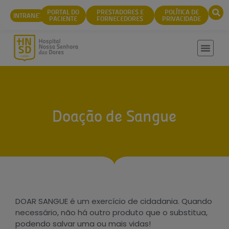
conteúdo
PORTAL DO
PRESTADORES E
POLÍTICA DE
INTRANET
PACIENTE
FORNECEDORES
PRIVACIDADE
Doação de Sangue
DOAR SANGUE é um exercício de cidadania. Quando
necessário, não há outro produto que o substitua,
podendo salvar uma ou mais vidas!