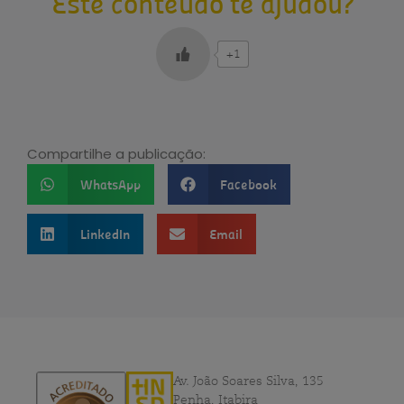
Este conteúdo te ajudou?
+1
Compartilhe a publicação:
WhatsApp
Facebook
LinkedIn
Email
Av. João Soares Silva, 135
Penha, Itabira