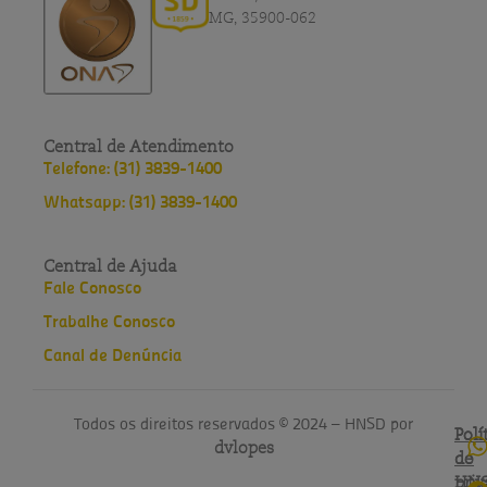
MG, 35900-062
Central de Atendimento
Telefone: (31) 3839-1400
Whatsapp: (31) 3839-1400
Central de Ajuda
Fale Conosco
Trabalhe Conosco
Canal de Denúncia
Todos os direitos reservados © 2024 – HNSD por
Polí
Polí
dvlopes
de
do
pri
HN