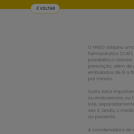
VOLTAR
O HNSD adquiriu uma
Farmacêutico (CAF).
possibilita o rastre
prescrição, além de
embalados de 8 a 1
por minuto.
Outro fator importa
ou endovenoso, ou 
lote, separadament
vez. E, ainda, o med
ao paciente.
A coordenadora do se