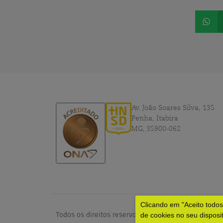
Av. João Soares Silva, 135
Penha, Itabira
MG, 35900-062
Clicando em "Aceito todo
Todos os direitos reservados © 2024 – HNSD por
dv
de cookies no seu disposi