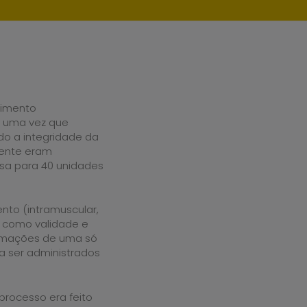
cimento
s uma vez que
do a integridade da
mente eram
sa para 40 unidades
nto (intramuscular,
 como validade e
rmações de uma só
ra ser administrados
processo era feito