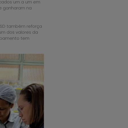
ocados um a um em
nte ganharam na
HNSD também reforça
um dos valores da
uipamento tem