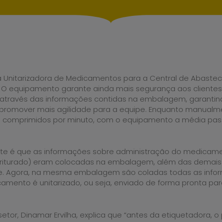
 Unitarizadora de Medicamentos para a Central de Abaste
 O equipamento garante ainda mais segurança aos cliente
io através das informações contidas na embalagem, garantin
 promover mais agilidade para a equipe. Enquanto manual
5 comprimidos por minuto, com o equipamento a média pas
nte é que as informações sobre administração do medicame
triturado) eram colocadas na embalagem, além das demais
e. Agora, na mesma embalagem são coladas todas as info
icamento é unitarizado, ou seja, enviado de forma pronta pa
tor, Dinamar Ervilha, explica que “antes da etiquetadora, o 