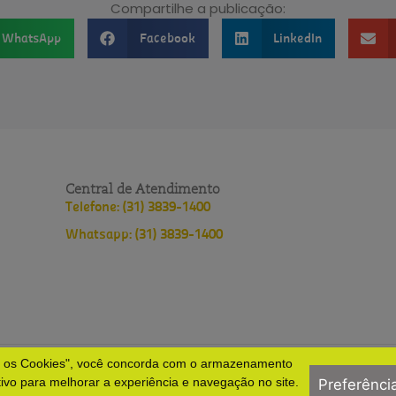
Compartilhe a publicação:
WhatsApp
Facebook
LinkedIn
Central de Atendimento
Telefone: (31) 3839-1400
Whatsapp: (31) 3839-1400
s os Cookies", você concorda com o armazenamento
lopes
Política de privacidade
Políticas do HNSD
tivo para melhorar a experiência e navegação no site.
Preferênci