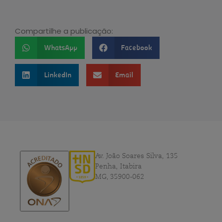
Compartilhe a publicação:
WhatsApp
Facebook
LinkedIn
Email
Av. João Soares Silva, 135
Penha, Itabira
MG, 35900-062