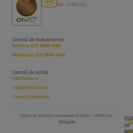
MG, 35900-062
Central de Atendimento
Telefone: (31) 3839-1400
Whatsapp: (31) 3839-1400
Central de Ajuda
Fale Conosco
Trabalhe Conosco
Canal de Denúncia
Todos os direitos reservados © 2024 – HNSD por
Polí
Polí
dvlopes
de
do
pri
HN