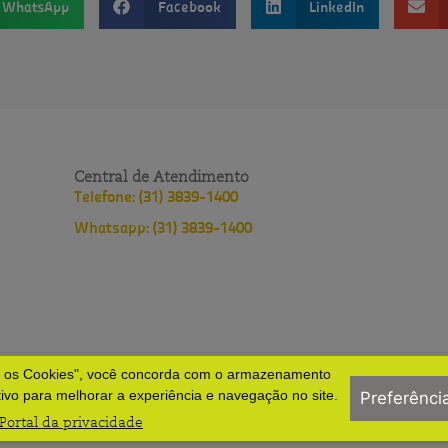
WhatsApp
Facebook
LinkedIn
Central de Atendimento
Telefone: (31) 3839-1400
Whatsapp: (31) 3839-1400
s os Cookies", você concorda com o armazenamento
lopes
Política de privacidade
Políticas do HNSD
tivo para melhorar a experiência e navegação no site.
Preferênci
Portal da privacidade