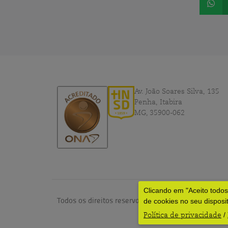
Av. João Soares Silva, 135
Penha, Itabira
MG, 35900-062
Clicando em "Aceito todo
Todos os direitos reservados © 2024 – HNSD por
dv
de cookies no seu disposi
Política de privacidade
/