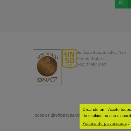
Av. João Soares Silva, 135
Penha, Itabira
MG, 35900-062
Clicando em "Aceito todo
Todos os direitos reservados © 2024 – HNSD por
dv
de cookies no seu disposi
Política de privacidade
/