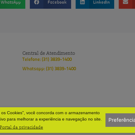
WhatsApp
Facebook
LinkedIn
Central de Atendimento
Telefone: (31) 3839-1400
Whatsapp: (31) 3839-1400
s os Cookies", você concorda com o armazenamento
lopes
Política de privacidade
Políticas do HNSD
tivo para melhorar a experiência e navegação no site.
Preferênci
Portal da privacidade