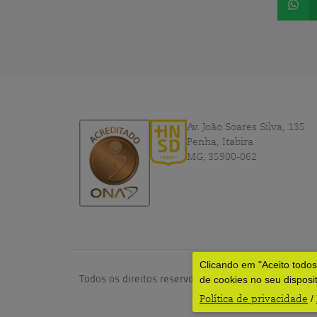
Av. João Soares Silva, 135
Penha, Itabira
MG, 35900-062
Clicando em "Aceito todo
Todos os direitos reservados © 2024 – HNSD por
dv
de cookies no seu disposi
Política de privacidade
/