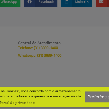
WhatsApp
Facebook
LinkedIn
Central de Atendimento
Telefone: (31) 3839-1400
Whatsapp: (31) 3839-1400
s os Cookies", você concorda com o armazenamento
lopes
Política de privacidade
Políticas do HNSD
tivo para melhorar a experiência e navegação no site.
Preferênci
Portal da privacidade