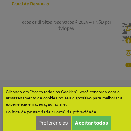
Canal de Denúncia
Todos os direitos reservados © 2024 – HNSD por
Polí
Polí
dvlopes
de
do
pri
HN
Clicando em "Aceito todos os Cookies", você concorda com o
armazenamento de cookies no seu dispositivo para melhorar a
experiência e navegação no site.
Política de privacidade
Portal da privacidade
/
Preferências
Aceitar todos