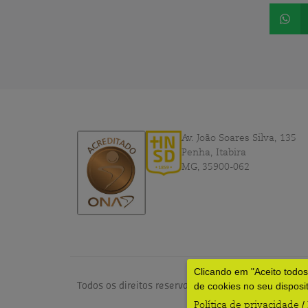
Av. João Soares Silva, 135
Penha, Itabira
MG, 35900-062
Clicando em "Aceito todo
Todos os direitos reservados © 2024 – HNSD por
dv
de cookies no seu disposi
Política de privacidade
/