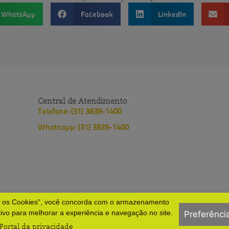
WhatsApp
Facebook
LinkedIn
Central de Atendimento
Telefone: (31) 3839-1400
Whatsapp: (31) 3839-1400
s os Cookies", você concorda com o armazenamento
lopes
Política de privacidade
Políticas do HNSD
tivo para melhorar a experiência e navegação no site.
Preferênci
Portal da privacidade