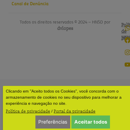
Canal de Denúncia
Todos os direitos reservados © 2024 – HNSD por
Polí
Polí
dvlopes
de
do
pri
HN
Clicando em "Aceito todos os Cookies", você concorda com o
armazenamento de cookies no seu dispositivo para melhorar a
experiência e navegação no site.
Política de privacidade
Portal da privacidade
/
Preferências
Aceitar todos