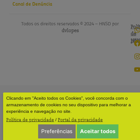
Canal de Denúncia
Todos os direitos reservados © 2024 – HNSD por
Polí
Polí
dvlopes
de
do
pri
HN
Clicando em "Aceito todos os Cookies", você concorda com o
armazenamento de cookies no seu dispositivo para melhorar a
experiência e navegação no site.
Política de privacidade
Portal da privacidade
/
Preferências
Aceitar todos