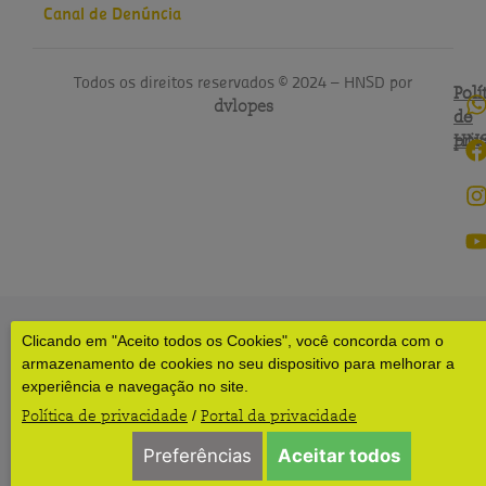
Canal de Denúncia
Todos os direitos reservados © 2024 – HNSD por
Polí
Polí
dvlopes
de
do
pri
HN
Clicando em "Aceito todos os Cookies", você concorda com o
armazenamento de cookies no seu dispositivo para melhorar a
experiência e navegação no site.
Política de privacidade
Portal da privacidade
/
Preferências
Aceitar todos