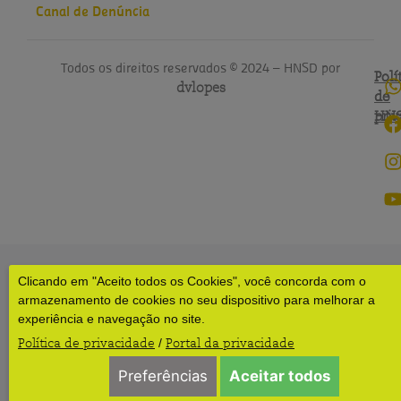
Canal de Denúncia
Todos os direitos reservados © 2024 – HNSD por
Polí
Polí
dvlopes
de
do
pri
HN
Clicando em "Aceito todos os Cookies", você concorda com o
armazenamento de cookies no seu dispositivo para melhorar a
experiência e navegação no site.
Política de privacidade
Portal da privacidade
/
Preferências
Aceitar todos