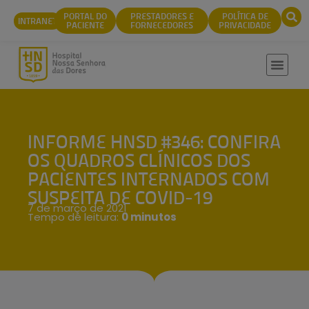
conteúdo
PORTAL DO
PRESTADORES E
POLÍTICA DE
INTRANET
PACIENTE
FORNECEDORES
PRIVACIDADE
INFORME HNSD #346: CONFIRA
OS QUADROS CLÍNICOS DOS
PACIENTES INTERNADOS COM
SUSPEITA DE COVID-19
7 de março de 2021
Tempo de leitura:
0 minutos