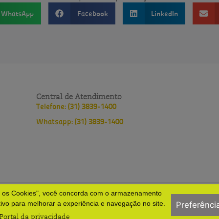
WhatsApp
Facebook
LinkedIn
Central de Atendimento
Telefone: (31) 3839-1400
Whatsapp: (31) 3839-1400
s os Cookies", você concorda com o armazenamento
lopes
Política de privacidade
Políticas do HNSD
tivo para melhorar a experiência e navegação no site.
Preferênci
Portal da privacidade