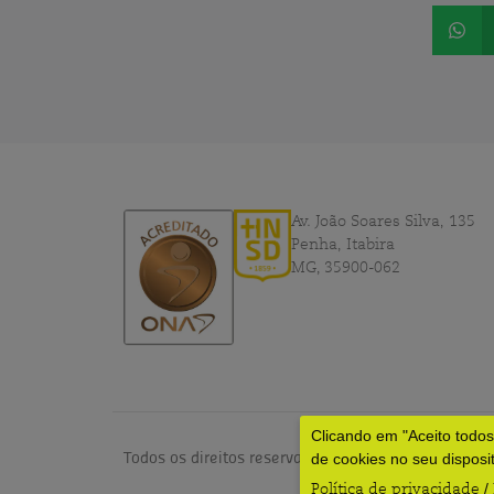
Av. João Soares Silva, 135
Penha, Itabira
MG, 35900-062
Clicando em "Aceito todo
Todos os direitos reservados © 2024 – HNSD por
dv
de cookies no seu disposi
Política de privacidade
/