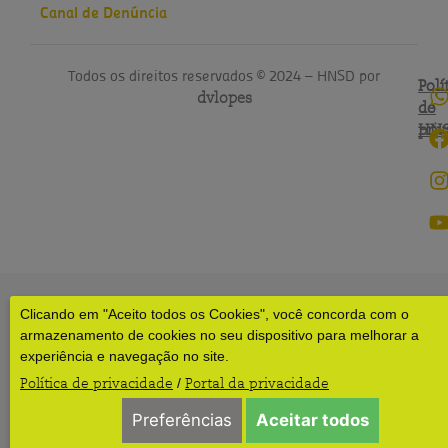
Canal de Denúncia
Todos os direitos reservados © 2024 – HNSD por
Polí
Polí
dvlopes
de
do
pri
HN
Clicando em "Aceito todos os Cookies", você concorda com o
armazenamento de cookies no seu dispositivo para melhorar a
experiência e navegação no site.
Política de privacidade
Portal da privacidade
/
Preferências
Aceitar todos