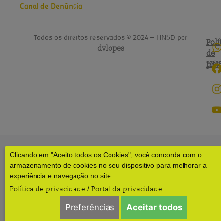
Canal de Denúncia
Todos os direitos reservados © 2024 – HNSD por
Polí
Polí
dvlopes
de
do
pri
HN
Clicando em "Aceito todos os Cookies", você concorda com o
armazenamento de cookies no seu dispositivo para melhorar a
experiência e navegação no site.
Política de privacidade
Portal da privacidade
/
Preferências
Aceitar todos