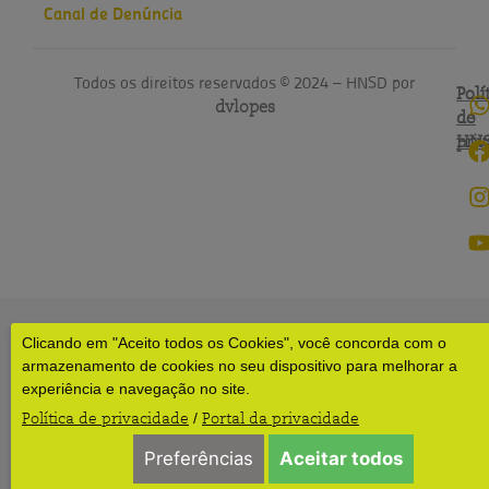
Canal de Denúncia
Todos os direitos reservados © 2024 – HNSD por
Polí
Polí
dvlopes
de
do
pri
HN
Clicando em "Aceito todos os Cookies", você concorda com o
armazenamento de cookies no seu dispositivo para melhorar a
experiência e navegação no site.
Política de privacidade
Portal da privacidade
/
Preferências
Aceitar todos