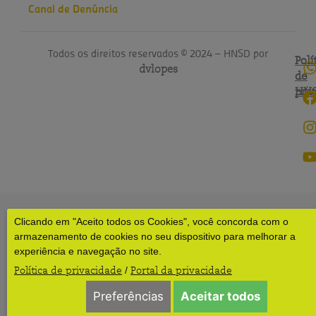
Canal de Denúncia
Todos os direitos reservados © 2024 – HNSD por
Polí
Polí
dvlopes
de
do
pri
HN
Clicando em "Aceito todos os Cookies", você concorda com o
armazenamento de cookies no seu dispositivo para melhorar a
experiência e navegação no site.
Política de privacidade
Portal da privacidade
/
Preferências
Aceitar todos