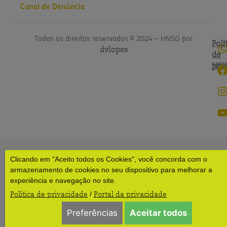
Canal de Denúncia
Todos os direitos reservados © 2024 – HNSD por
Polí
Polí
dvlopes
de
do
pri
HN
Clicando em "Aceito todos os Cookies", você concorda com o
armazenamento de cookies no seu dispositivo para melhorar a
experiência e navegação no site.
Política de privacidade
Portal da privacidade
/
Preferências
Aceitar todos