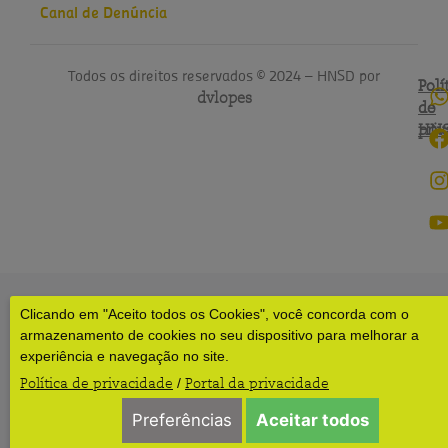
Canal de Denúncia
Todos os direitos reservados © 2024 – HNSD por
Polí
Polí
dvlopes
de
do
pri
HN
Clicando em "Aceito todos os Cookies", você concorda com o
armazenamento de cookies no seu dispositivo para melhorar a
experiência e navegação no site.
Política de privacidade
Portal da privacidade
/
Preferências
Aceitar todos