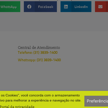
WhatsApp
Facebook
LinkedIn
Central de Atendimento
Telefone: (31) 3839-1400
Whatsapp: (31) 3839-1400
s os Cookies", você concorda com o armazenamento
lopes
Política de privacidade
Políticas do HNSD
tivo para melhorar a experiência e navegação no site.
Preferênci
Portal da privacidade