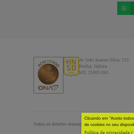
Av. João Soares Silva, 135
Penha, Itabira
MG, 35900-062
Clicando em "Aceito todo
Todos os direitos reservados © 2024 – HNSD por
dv
de cookies no seu disposi
Política de privacidade
/