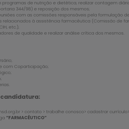
 programas de nutrição e dietética; realizar contagem diá
portaria 344/98) e reposição dos mesmos;
reuniões com as comissões responsáveis pela formulação de 
 relacionados à assistência farmacêutica (Comissão de fa
IH, etc.);
adores de qualidade e realizar análise crítica dos mesmos.
sário;
e com Coparticipação;
ógico;
o;
rias.
candidatura:
hnsd.org.br > contato > trabalhe conosco> cadastrar currículo
aga
“FARMACÊUTICO”