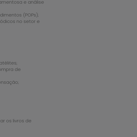
camentosa e análise
edimentos (POPs);
ódicos no setor e
télites;
compra de
ensação;
r os livros de