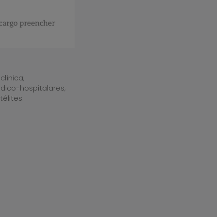
línica;
dico-hospitalares;
élites.