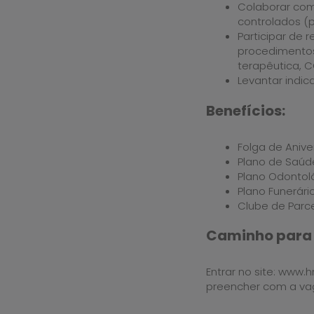
Colaborar com
controlados (
Participar de 
procedimentos
terapêutica, CC
Levantar indic
Benefícios:
Folga de Aniver
Plano de Saúd
Plano Odontol
Plano Funerári
Clube de Parce
Caminho para 
Entrar no site: www.
preencher com a v