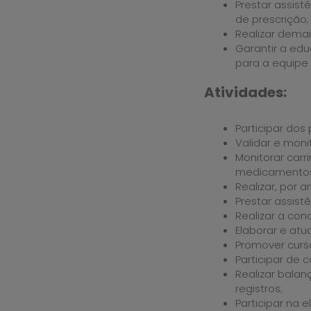
Prestar assist
de prescrição;
Realizar demai
Garantir a ed
para a equipe
Atividades:
Participar dos
Validar e moni
Monitorar car
medicamentos 
Realizar, por
Prestar assist
Realizar a co
Elaborar e atua
Promover curs
Participar de c
Realizar balan
registros;
Participar na 