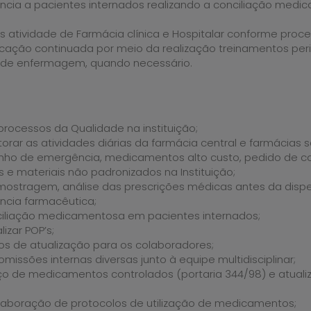
ência a pacientes internados realizando a conciliação medi
s atividade de Farmácia clínica e Hospitalar conforme proc
ucação continuada por meio da realização treinamentos peri
 de enfermagem, quando necessário.
 processos da Qualidade na instituição;
torar as atividades diárias da farmácia central e farmácias sa
rinho de emergência, medicamentos alto custo, pedido de 
e materiais não padronizados na Instituição;
 amostragem, análise das prescrições médicas antes da disp
ência farmacêutica;
nciliação medicamentosa em pacientes internados;
lizar POP’s;
os de atualização para os colaboradores;
omissões internas diversas junto à equipe multidisciplinar;
ço de medicamentos controlados (portaria 344/98) e atualiza
elaboração de protocolos de utilização de medicamentos;