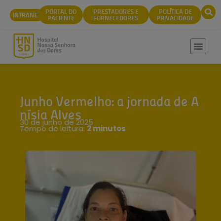
conteúdo
PORTAL DO
PRESTADORES E
POLÍTICA DE
INTRANET
PACIENTE
FORNECEDORES
PRIVACIDADE
Junho Vermelho: a jornada de A
nísia Alves
30 de junho de 2025
Tempo de leitura:
2 minutos