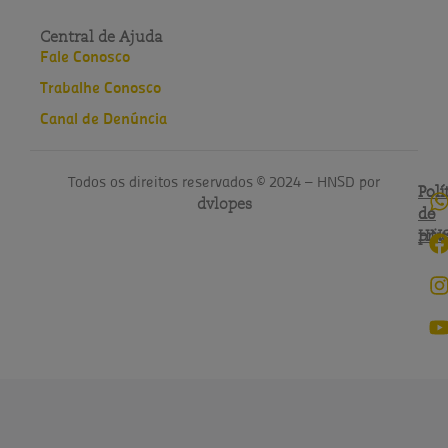
Central de Ajuda
Fale Conosco
Trabalhe Conosco
Canal de Denúncia
Todos os direitos reservados © 2024 – HNSD por
Polí
Polí
dvlopes
de
do
pri
HN