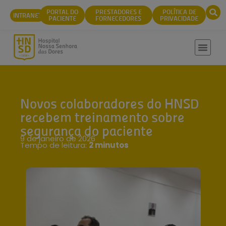
conteúdo
PORTAL DO
PRESTADORES E
POLÍTICA DE
INTRANET
PACIENTE
FORNECEDORES
PRIVACIDADE
Novos colaboradores do HNSD
recebem treinamento sobre
segurança do paciente
9 de janeiro de 2026
Tempo de leitura:
2 minutos