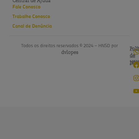
Central de Ajuda
Fale Conosco
Trabalhe Conosco
Canal de Denúncia
Todos os direitos reservados © 2024 – HNSD por
Polí
Polí
dvlopes
de
do
pri
HN