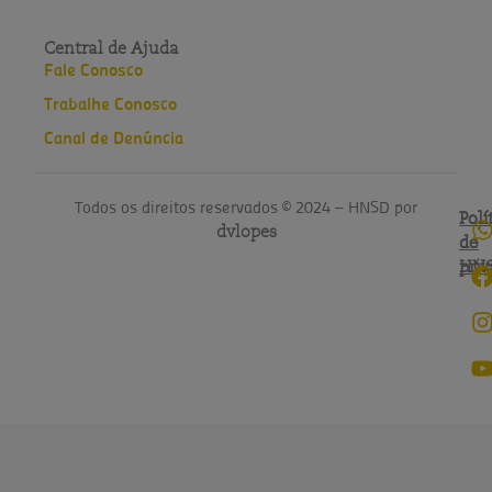
Central de Ajuda
Fale Conosco
Trabalhe Conosco
Canal de Denúncia
Todos os direitos reservados © 2024 – HNSD por
Polí
Polí
dvlopes
de
do
pri
HN