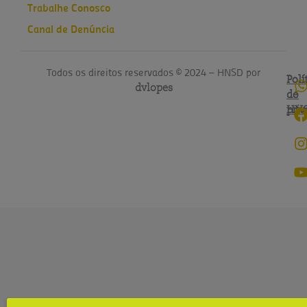
Trabalhe Conosco
Canal de Denúncia
Todos os direitos reservados © 2024 – HNSD por
Polí
Polí
dvlopes
de
do
pri
HN