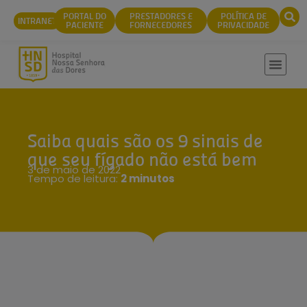
conteúdo
PORTAL DO
PRESTADORES E
POLÍTICA DE
INTRANET
PACIENTE
FORNECEDORES
PRIVACIDADE
Saiba quais são os 9 sinais de
que seu fígado não está bem
3 de maio de 2022
Tempo de leitura:
2 minutos