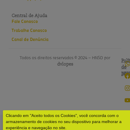
Central de Ajuda
Fale Conosco
Trabalhe Conosco
Canal de Denúncia
Todos os direitos reservados © 2024 – HNSD por
Polí
Polí
dvlopes
de
do
pri
HN
Clicando em "Aceito todos os Cookies", você concorda com o
armazenamento de cookies no seu dispositivo para melhorar a
experiência e navegação no site.