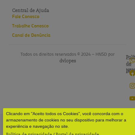
Central de Ajuda
Fale Conosco
Trabalhe Conosco
Canal de Denúncia
Todos os direitos reservados © 2024 – HNSD por
Polí
Polí
dvlopes
de
do
pri
HN
Clicando em "Aceito todos os Cookies", você concorda com o
armazenamento de cookies no seu dispositivo para melhorar a
experiência e navegação no site.
Política de privacidade
Portal da privacidade
/