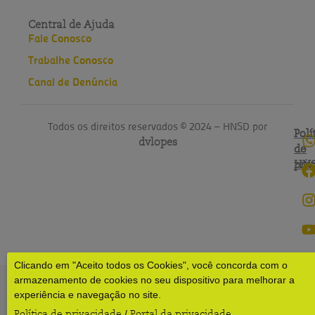
Central de Ajuda
Fale Conosco
Trabalhe Conosco
Canal de Denúncia
Todos os direitos reservados © 2024 – HNSD por
Polí
Polí
dvlopes
de
do
pri
HN
Clicando em "Aceito todos os Cookies", você concorda com o
armazenamento de cookies no seu dispositivo para melhorar a
experiência e navegação no site.
Política de privacidade
Portal da privacidade
/