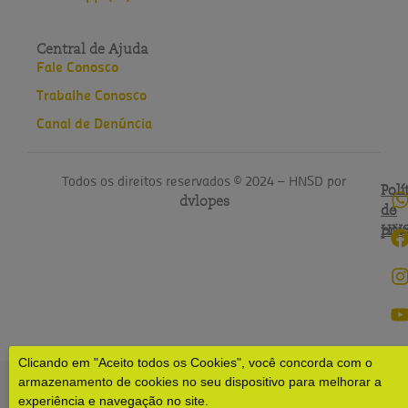
Central de Ajuda
Fale Conosco
Trabalhe Conosco
Canal de Denúncia
Todos os direitos reservados © 2024 – HNSD por
Polí
Polí
dvlopes
de
do
pri
HN
Clicando em "Aceito todos os Cookies", você concorda com o
armazenamento de cookies no seu dispositivo para melhorar a
experiência e navegação no site.