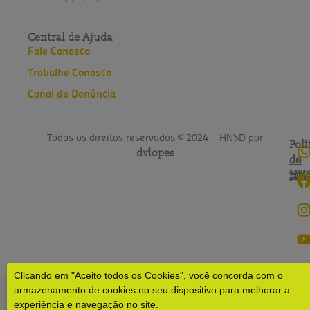
Central de Ajuda
Fale Conosco
Trabalhe Conosco
Canal de Denúncia
Todos os direitos reservados © 2024 – HNSD por
Polí
Polí
dvlopes
de
do
pri
HN
Clicando em "Aceito todos os Cookies", você concorda com o
armazenamento de cookies no seu dispositivo para melhorar a
experiência e navegação no site.