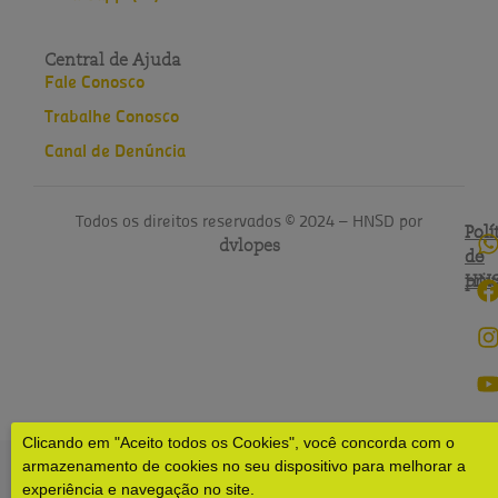
Central de Ajuda
Fale Conosco
Trabalhe Conosco
Canal de Denúncia
Todos os direitos reservados © 2024 – HNSD por
Polí
Polí
dvlopes
de
do
pri
HN
Clicando em "Aceito todos os Cookies", você concorda com o
armazenamento de cookies no seu dispositivo para melhorar a
experiência e navegação no site.