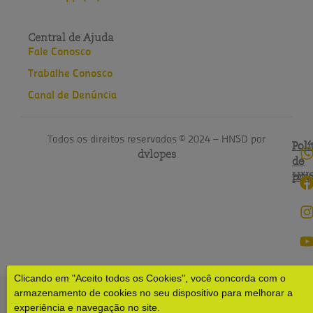
Central de Ajuda
Fale Conosco
Trabalhe Conosco
Canal de Denúncia
Todos os direitos reservados © 2024 – HNSD por
Polí
Polí
dvlopes
de
do
pri
HN
Clicando em "Aceito todos os Cookies", você concorda com o
armazenamento de cookies no seu dispositivo para melhorar a
experiência e navegação no site.