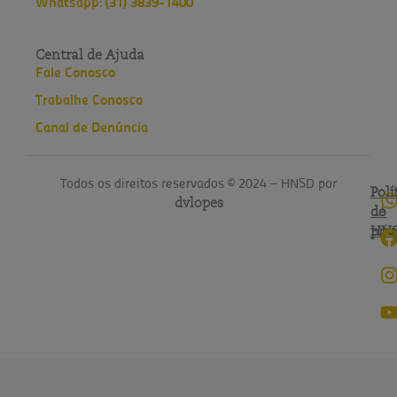
Whatsapp: (31) 3839-1400
Central de Ajuda
Fale Conosco
Trabalhe Conosco
Canal de Denúncia
Todos os direitos reservados © 2024 – HNSD por
Polí
Polí
dvlopes
de
do
pri
HN