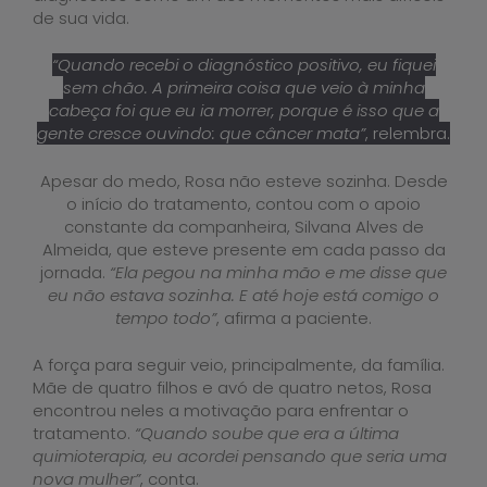
de sua vida.
“Quando recebi o diagnóstico positivo, eu fiquei
sem chão. A primeira coisa que veio à minha
cabeça foi que eu ia morrer, porque é isso que a
gente cresce ouvindo: que câncer mata”
, relembra.
Apesar do medo, Rosa não esteve sozinha. Desde
o início do tratamento, contou com o apoio
constante da companheira, Silvana Alves de
Almeida, que esteve presente em cada passo da
jornada.
“Ela pegou na minha mão e me disse que
eu não estava sozinha. E até hoje está comigo o
tempo todo”
, afirma a paciente.
A força para seguir veio, principalmente, da família.
Mãe de quatro filhos e avó de quatro netos, Rosa
encontrou neles a motivação para enfrentar o
tratamento.
“Quando soube que era a última
quimioterapia, eu acordei pensando que seria uma
nova mulher”
, conta.