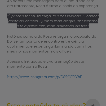
Ao deixar uma mensagem para quem ainda está
em tratamento, Rosa é firme e cheia de esperança:
“É preciso ter muita força, fé e positividade. O câncer
gosta da derrota. Quanto mais alegria, entusiasmo
e fé a gente tem, mais derrotado ele fica.”
Histórias como a da Rosa reforçam o propósito do
Elo: ser um ponto de encontro entre ciência,
acolhimento e esperança, iluminando caminhos
mesmo nos momentos mais difíceis.
Acesse o link abaixo e viva a emoção deste
momento com a Rosa.
https://www.instagram.com/p/DS5f60PiYbF
Este conteúdo te ajudou?