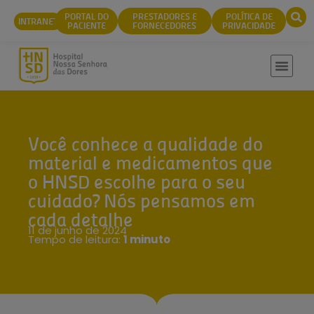
conteúdo
PORTAL DO
PRESTADORES E
POLÍTICA DE
INTRANET
PACIENTE
FORNECEDORES
PRIVACIDADE
Você conhece a qualidade do
material e medicamentos que
o HNSD escolhe para o seu
cuidado? Nós pensamos em
cada detalhe
11 de junho de 2024
Tempo de leitura:
1 minuto