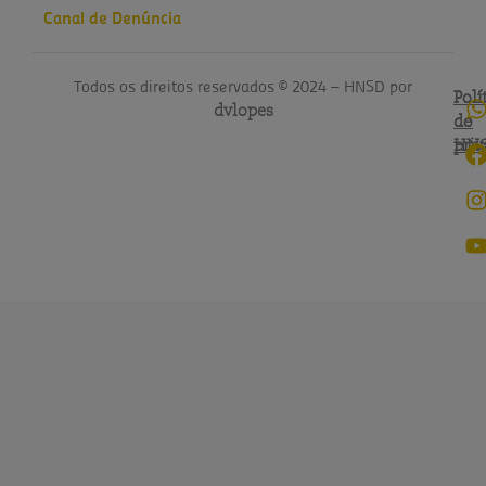
Canal de Denúncia
Todos os direitos reservados © 2024 – HNSD por
Polí
Polí
dvlopes
de
do
pri
HN