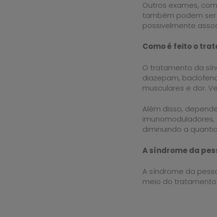
Outros exames, como
também podem ser in
possivelmente assoc
Como é feito o tr
O tratamento da sí
diazepam, baclofeno
musculares e dor. Ve
Além disso, dependen
imunomoduladores, 
diminuindo a quanti
A síndrome da pes
A síndrome da pesso
meio do tratamento 