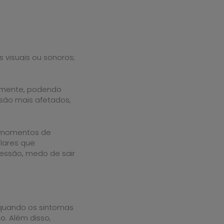
visuais ou sonoros;
amente, podendo
são mais afetados,
em momentos de
lares que
ssão, medo de sair
 quando os sintomas
. Além disso,