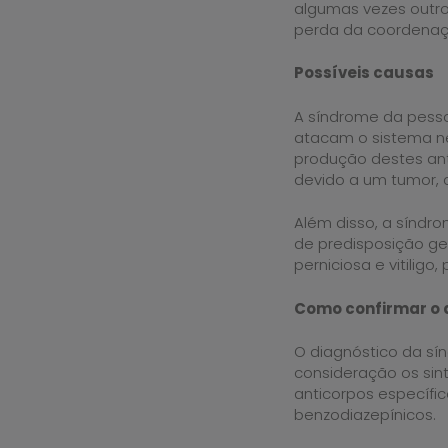
algumas vezes outr
perda da coordenaç
Possíveis causas
A síndrome da pess
atacam o sistema ne
produção destes an
devido a um tumor,
Além disso, a sínd
de predisposição ge
perniciosa e vitiligo,
Como confirmar o 
O diagnóstico da sí
consideração os si
anticorpos específ
benzodiazepínicos.