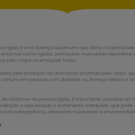
oa rígida é uma doença autoimune que afeta a capacidade
sintomas como rigidez, contrações musculares repentinas 
s pelo toque ou emoções fortes.
sada pela produção de anticorpos anormais pelo corpo, q
s comum em pessoas com diabetes ou doença celíaca e ac
 de síndrome da pessoa rígida, é importante consultar um n
avaliação e seja iniciado o tratamento adequado, que pode 
benzodiazepínicos, relaxantes musculares e imunomodula
s