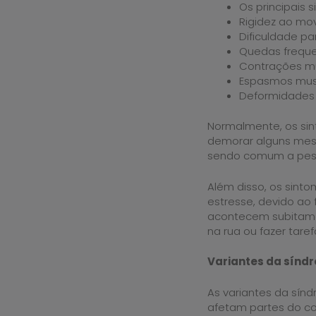
Os principais 
Rigidez ao mov
Dificuldade pa
Quedas freque
Contrações mu
Espasmos musc
Deformidades 
Normalmente, os si
demorar alguns mese
sendo comum a pesso
Além disso, os sint
estresse, devido ao
acontecem subitame
na rua ou fazer taref
Variantes da sínd
As variantes da sín
afetam partes do co