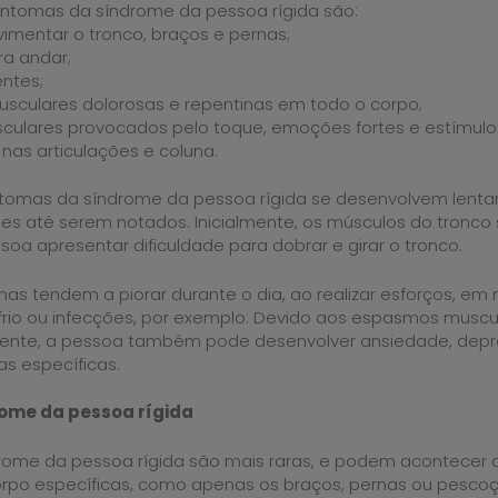
sintomas da síndrome da pessoa rígida são:
imentar o tronco, braços e pernas;
ra andar;
ntes;
sculares dolorosas e repentinas em todo o corpo;
ulares provocados pelo toque, emoções fortes e estímulos 
nas articulações e coluna.
ntomas da síndrome da pessoa rígida se desenvolvem lent
s até serem notados. Inicialmente, os músculos do tronco 
a apresentar dificuldade para dobrar e girar o tronco.
omas tendem a piorar durante o dia, ao realizar esforços, 
 frio ou infecções, por exemplo. Devido aos espasmos muscu
nte, a pessoa também pode desenvolver ansiedade, depre
as específicas.
rome da pessoa rígida
drome da pessoa rígida são mais raras, e podem acontecer
rpo específicas, como apenas os braços, pernas ou pescoço