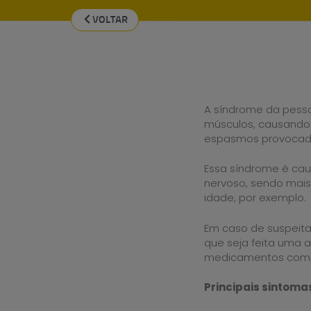
VOLTAR
A síndrome da pess
músculos, causando 
espasmos provocado
Essa síndrome é cau
nervoso, sendo mai
idade, por exemplo.
Em caso de suspeita
que seja feita uma 
medicamentos como 
Principais sintoma