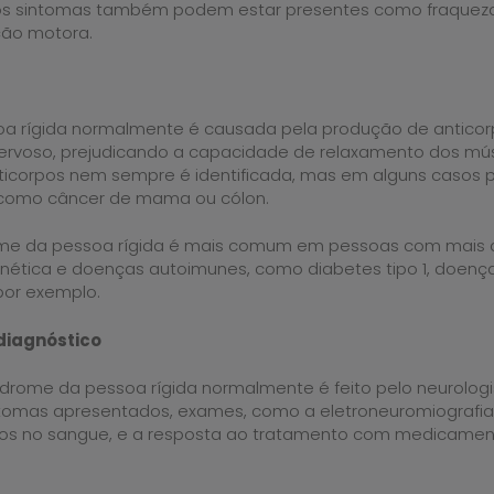
os sintomas também podem estar presentes como fraqueza,
ão motora.
oa rígida normalmente é causada pela produção de antico
rvoso, prejudicando a capacidade de relaxamento dos mús
ticorpos nem sempre é identificada, mas em alguns casos
 como câncer de mama ou cólon.
rome da pessoa rígida é mais comum em pessoas com mais 
nética e doenças autoimunes, como diabetes tipo 1, doenç
 por exemplo.
diagnóstico
ndrome da pessoa rígida normalmente é feito pelo neurolog
ntomas apresentados, exames, como a eletroneuromiografi
icos no sangue, e a resposta ao tratamento com medicame