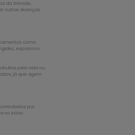
 da tireoide,
ar outras doenças
dicamentos como
 rigidez, espasmos
obulina pela veia ou
ados, já que agem
controlados por
no início.