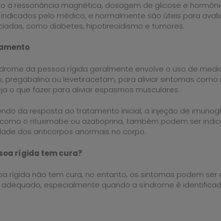
 a ressonância magnética, dosagem de glicose e hormônios
dicados pelo médico, e normalmente são úteis para avali
iadas, como diabetes, hipotireoidismo e tumores.
atamento
ndrome da pessoa rígida geralmente envolve o uso de me
, pregabalina ou levetiracetam, para aliviar sintomas como
ja o que fazer para aliviar espasmos musculares.
do da resposta ao tratamento inicial, a injeção de imunogl
como o rituximabe ou azatioprina, também podem ser indic
dade dos anticorpos anormais no corpo.
soa rígida tem cura?
a rígida não tem cura, no entanto, os sintomas podem ser 
adequado, especialmente quando a síndrome é identificada 