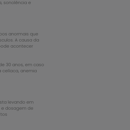
 sonolência e
rpos anormais que
culos. A causa da
 pode acontecer
de 30 anos, em caso
a celíaca, anemia
ista levando em
a e dosagem de
ntos